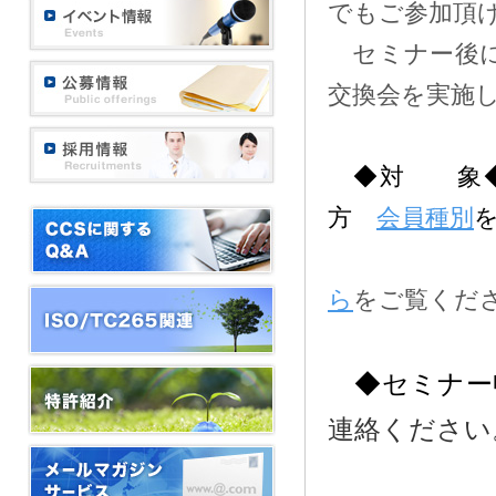
でもご参加頂
セミナー後
交換会を実施
◆対 象◆
方
会員種別
※新規に
ら
をご覧くだ
space
◆セミナー
連絡ください