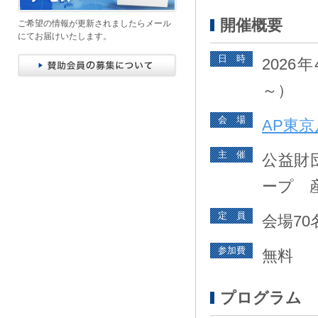
開催概要
ご希望の情報が更新されましたらメール
にてお届けいたします。
日 時
2026
～）
会 場
AP東京
主 催
公益財
ープ 
定 員
会場70
参加費
無料
プログラム