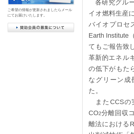
各研究グルー
ご希望の情報が更新されましたらメール
イオ燃料生産に
にてお届けいたします。
バイオプロセス
Earth In
てもご報告致
革新的エネル
の低下がもた
なグリーン成
た。
またCCSの
CO
分離回収
2
離法におけるR