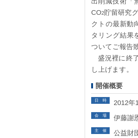
出削減技術「
CO
貯留研究
2
クトの最新動
タリング結果
ついてご報告
盛況裡に終了
し上げます。
開催概要
日 時
2012年
会 場
伊藤謝
主 催
公益財