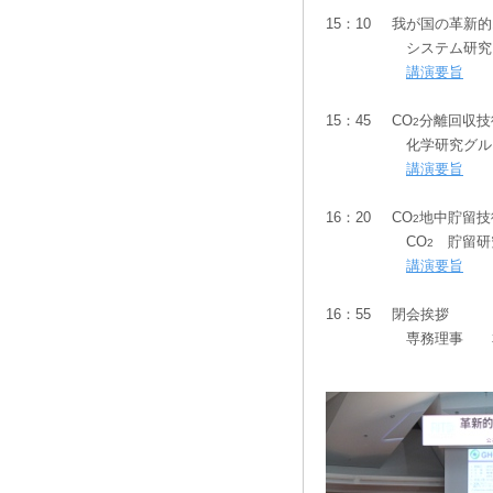
15：10
我が国の革新的
システム研究
講演要旨
15：45
CO
分離回収技
2
化学研究グル
講演要旨
16：20
CO
地中貯留技
2
CO
貯留研
2
講演要旨
16：55
閉会挨拶
専務理事 本