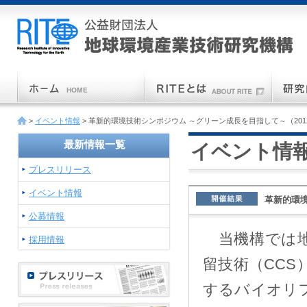
>
イベント情報
> 革新的環境技術シンポジウム ～グリーン成長を目指して～（201
最新情報一覧
イベント情
プレスリリース
イベント情報
革新的環境
公募情報
当機構では地
採用情報
留技術（CC
するバイオリ