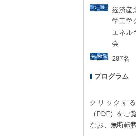
後 援
経済産
学工学
エネル
会
参加者数
287名
プログラム
クリックす
（PDF）をご
なお、無断転