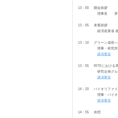
13：00
開会挨拶
理事長 茅
13：05
来賓挨拶
経済産業省 
13：10
グリーン成長へ
理事・研究所
講演要旨
13：55
RITEにおけ
研究企画グル
講演要旨
14：20
バイオリファイ
理事・バイオ
講演要旨
14：55
休憩