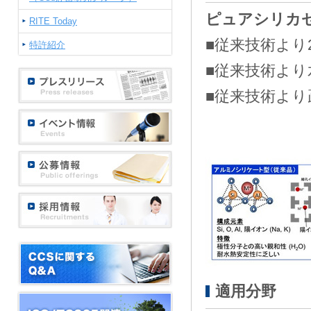
ピュアシリカ
RITE Today
■従来技術より
特許紹介
■従来技術よ
■従来技術よ
適用分野