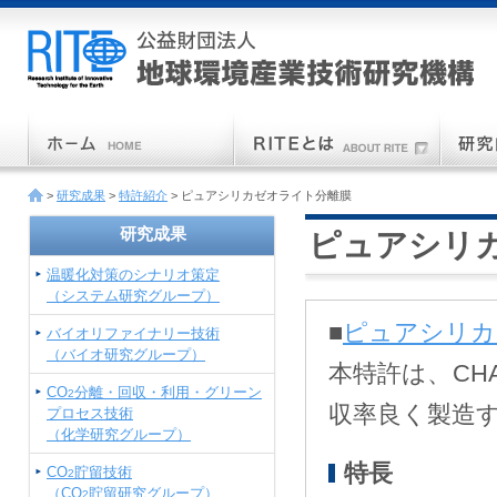
>
研究成果
>
特許紹介
> ピュアシリカゼオライト分離膜
研究成果
ピュアシリ
温暖化対策のシナリオ策定
（システム研究グループ）
■
ピュアシリカ
バイオリファイナリー技術
（バイオ研究グループ）
本特許は、C
CO
分離・回収・利用・グリーン
2
収率良く製造
プロセス技術
（化学研究グループ）
特長
CO
貯留技術
2
（CO
貯留研究グループ）
2