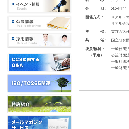
会 期：
2024年1
開催方式：
リアル・
リアル会
主 催：
東京ガス
共 催：
国立研究
後援/協賛：
一般社団
（予定）
公益財団
一般社団
一般財団