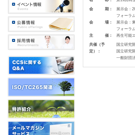
会 期：
展示会：2
フォーラム
会 場：
展示会：
フォーラ
主 催：
再生可能
共催（予
国立研究
定）：
国立研究
一般財団