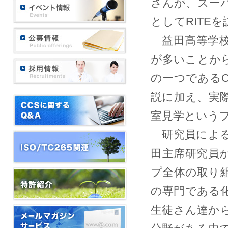
さんが、スー
としてRITE
益田高等学校
が多いことから
の一つである
説に加え、実
室見学というプ
研究員による
田主席研究員が
プ全体の取り
の専門である
生徒さん達か