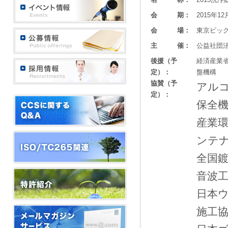
会 期：
2015年
会 場：
東京ビッ
主 催：
公益社団
後援（予
経済産業
定）：
盤機構
協賛（予
アル
定）：
保全
産業
ンテ
全国
音波
日本
施工