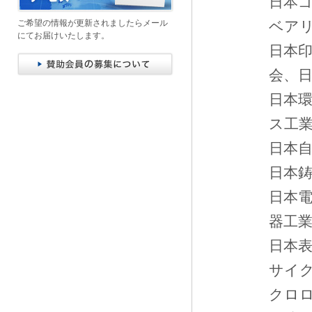
日本
ご希望の情報が更新されましたらメール
ベア
にてお届けいたします。
日本
会、
日本
ス工
日本
日本
日本
器工
日本
サイ
クロ